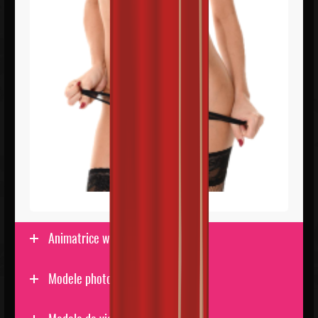
Animatrice webcam
Modele photo