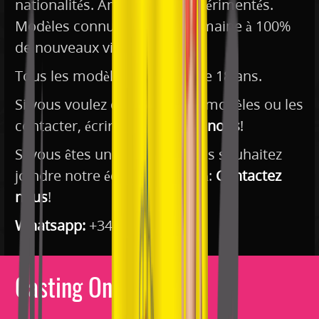
nationalités. Amateurs et expérimentés.
Modèles connues dans le domaine à 100%
de nouveaux visages.
Tous les modèles sont plus de 18 ans.
Si vous voulez connaître nos modèles ou les
contacter, écrire à:
Contactez
nous
!
Si vous êtes un modèle et vous souhaitez
joindre notre équipe, écrivez à:
Contactez
nous
!
Whatsapp:
+34 611 568 935
Casting Online