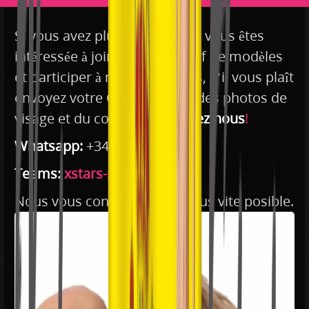
Si vous avez plus de 18 ans et vous êtes
intéressée à joindre notre staff de modèles
et participer à nos recherches, s’il vous plaît
envoyez votre CV, y compris des photos de
visage et du corps à:
Contactez nous
!
Whatsapp:
+34 611 568 935
Teams:
xstars-spain
Nous vous contacterons le plus vite posible.