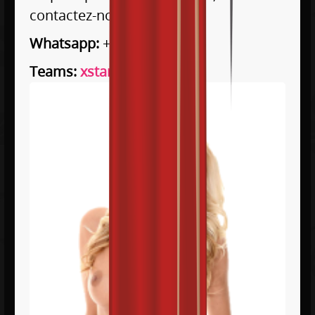
contactez-nous
ici
!
Whatsapp:
+34 611 568 935
Teams:
xstars-spain