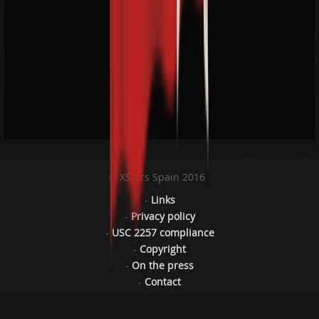
© XStars Spain 2016
-
Links
-
Privacy policy
-
USC 2257 compliance
-
Copyright
-
On the press
-
Contact