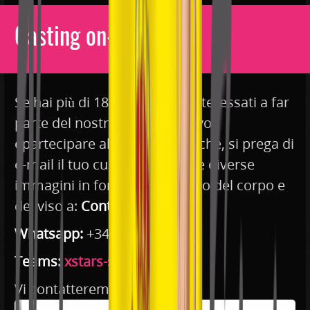
Casting on-line
Se hai più di 18 anni e sono interessati a far
parte del nostro staff esclusivo
epartecipare alle nostre ricerche, si prega di
e-mail il tuo curriculum anche diverse
immagini in formato completo del corpo e
del viso a:
Contattaci
!
Whatsapp:
+34 611 568 935
Teams:
xstars-spain
Vi contatteremo al più presto.