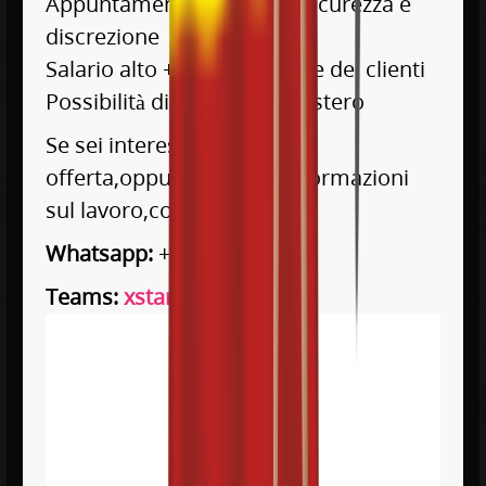
Appuntamenti alto livello,sicurezza e
discrezione
Salario alto + regali da parte dei clienti
Possibilità di viaggiare all’estero
Se sei interessata a questa
offerta,oppure vuoi piu informazioni
sul lavoro,contattaci
qui
!
Whatsapp:
+34 611 568 935
Teams:
xstars-spain