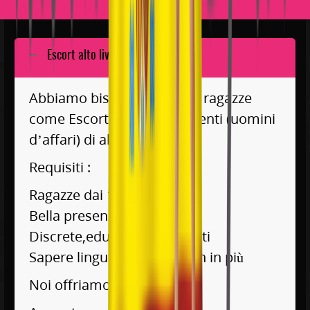
Escort alto livello
Abbiamo bisogno di nuove ragazze
come Escort per i nostri clienti (uomini
d’affari) di alto livello
Requisiti :
Ragazze dai 18 ai 35 anni
Bella presenza
Discrete,educate ed eleganti
Sapere lingue straniere é un in più
Noi offriamo: