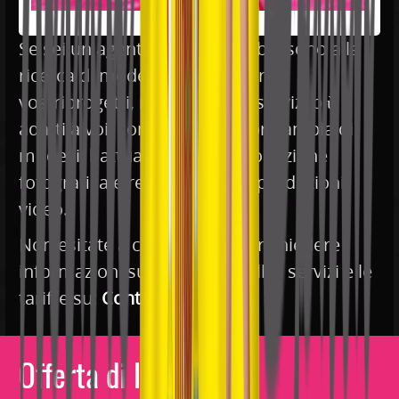
Se sei un agente o un sito web e sono alla
ricerca di modelli per realizzare i
vostriprogetti, noi abbiamo i servizi più
adatti a voi, come il nostro libro ampia di
modelli, l’attuazione della produzione
fotografica e realizzazione di produzioni
video.
Non esitate a contattarci per richiedere
informazioni sui nostri modelli, i servizi e le
tariffe su:
Contattaci
!
Offerta di lavoro