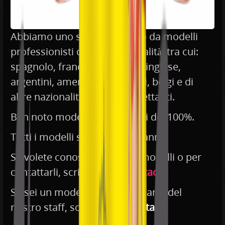
Abbiamo uno staff composto da modelli
professionisti di varie nazionalità, tra cui:
spagnolo, francese, rumeno, inglese,
argentini, americani, tedeschi, belgi e di
altre nazionalità. Esperti e dilettanti.
Ben noto modelli e volti nuovi del 100%.
Tutti i modelli sono più di 18 anni.
Se volete conoscere i nostri modelli o per
contattarli, scrivete a:
Contattaci
!
Se sei un modello e vuoi far parte del
nostro staff, scrivici a:
Contattaci
!