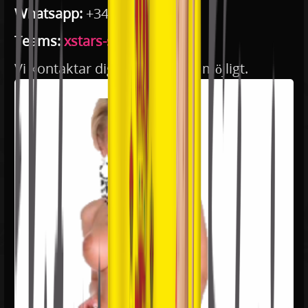
Whatsapp:
+34 611 568 935
Teams:
xstars-spain
Vi kontaktar dig så snart som möjligt.