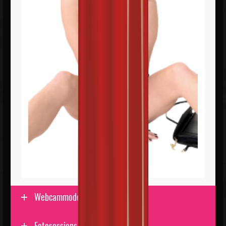
Webcammodeller
Fotosessions