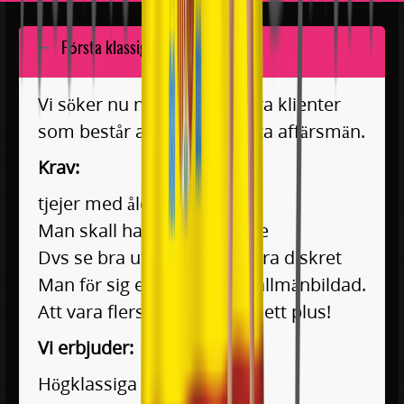
Första klassiga escorter!
Vi söker nu nya tjejer till våra klienter
som består av högt uppsatta affärsmän.
Krav:
tjejer med åldern 18-35 år.
Man skall ha ett vårdat yttre
Dvs se bra ut och kunna vara diskret
Man för sig elegant och är allmänbildad.
Att vara flerspråkig är alltid ett plus!
Vi erbjuder:
Högklassiga träffar