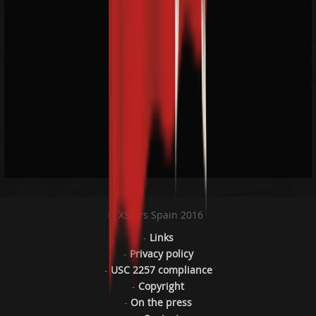
© XStars Spain 2016
-
Links
-
Privacy policy
-
USC 2257 compliance
-
Copyright
-
On the press