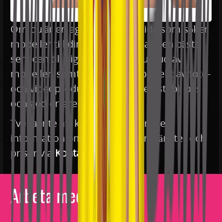
Om du är en agent eller websida som söker
modeller till dina projekt; Vi har den bästa
servicen till dig då vårt breda utbud av
modeller, samt genomförda projekt av foto-
och videoproduktion ger oss en stabil bas
och god erfarenhet.
Tveka inte att kontakta oss för mer
information om våra modeller, tjänster och
priser via
Kontakta oss
!
Arbeta med oss