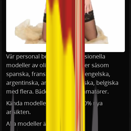
Vår personal består av professionella
modeller av olika nationaliteter såsom
spanska, franska, rumänska, engelska,
argentinska, amerikanska, tyska, belgiska
med flera. Både erfarna och amatörer.
Kända modeller såväl som 100% nya
ansikten.
Alla modeller är över 18 år.