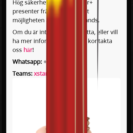
Hög säkerhet och höga löner+
presenter från klienter samt
möjligheten att resa utomlands.
Om du är intresserad av detta, eller vill
ha mer information kan du kontakta
oss
här
!
Whatsapp:
+34 611 568 935
Teams:
xstars-spain