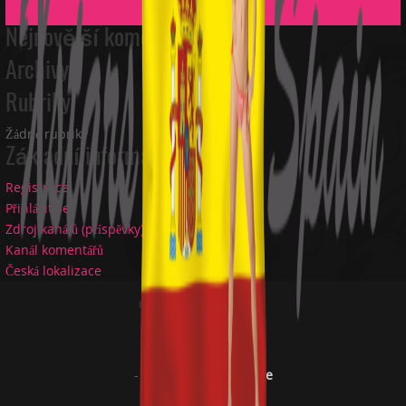
Nejnovější komentáře
Archivy
Rubriky
Žádné rubriky
Základní informace
Registrace
Přihlásit se
Zdroj kanálů (příspěvky)
Kanál komentářů
Česká lokalizace
© XStars Spain 2016
-
Links
-
Privacy policy
-
USC 2257 compliance
-
Copyright