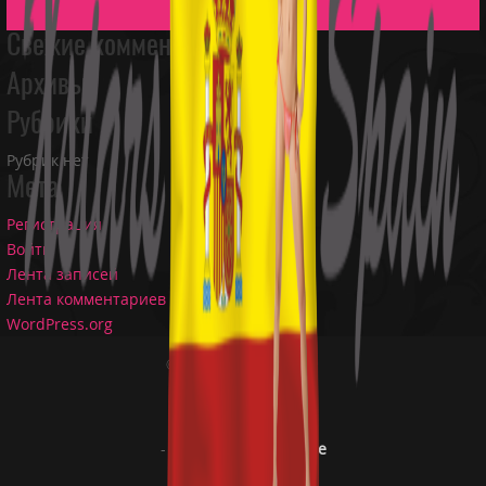
Свежие комментарии
Архивы
Рубрики
Рубрик нет
Мета
Регистрация
Войти
Лента записей
Лента комментариев
WordPress.org
© XStars Spain 2016
-
Links
-
Privacy policy
-
USC 2257 compliance
-
Copyright